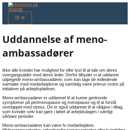
Skip
to
content
Main
Menu
Uddannelse af meno-
ambassadører
Ikke alle kvinder har mulighed for eller lyst til at tale om deres
overgangsalder med deres leder. Derfor tilbyder vi at uddanne
udpegede meno-ambassadører, som kan tage de indledende
samtaler med medarbejderne og samtidig være primus motor på
initiativer på arbejdspladsen.
Meno-ambassadører er uddannet til at kunne genkende
symptomer på perimenopause og menopause og til at forstå
overlappet med stress. De er også uddannet til at rådgive i
tiltag,
som kvinder selv kan gøre i løbet af arbejdsdagen i særligt
sårbare perioder.
Meno-ambassadører kan være fx medarbejdere,
tillidsrepræsentanter, arbejdsmiljø-repræsentanter eller kvindelige