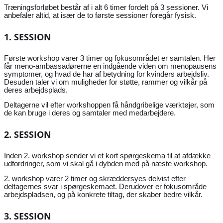
Træningsforløbet består af i alt 6 timer fordelt på 3 sessioner. Vi
anbefaler altid, at især de to første sessioner foregår fysisk.
1. SESSION
Første workshop varer 3 timer og fokusområdet er samtalen. Her
får meno-ambassadørerne en indgående viden om menopausens
symptomer, og hvad de har af betydning for kvinders arbejdsliv.
Desuden taler vi om muligheder for støtte, rammer og vilkår på
deres arbejdsplads.
Deltagerne vil efter workshoppen få håndgribelige værktøjer, som
de kan bruge i deres og samtaler med medarbejdere.
2. SESSION
Inden 2. workshop sender vi et kort spørgeskema til at afdække
udfordringer, som vi skal gå i dybden med på næste workshop.
2. workshop varer 2 timer og skræddersyes delvist efter
deltagernes svar i spørgeskemaet. Derudover er fokusområde
arbejdspladsen, og på konkrete tiltag, der skaber bedre vilkår.
3. SESSION